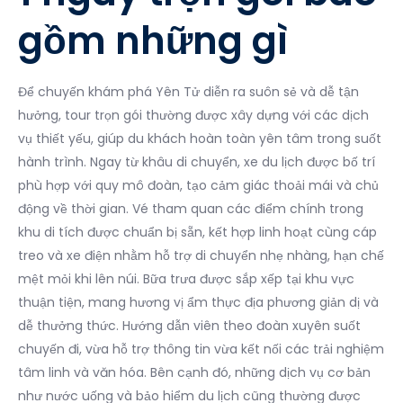
gồm những gì
Để chuyến khám phá Yên Tử diễn ra suôn sẻ và dễ tận
hưởng, tour trọn gói thường được xây dựng với các dịch
vụ thiết yếu, giúp du khách hoàn toàn yên tâm trong suốt
hành trình. Ngay từ khâu di chuyển, xe du lịch được bố trí
phù hợp với quy mô đoàn, tạo cảm giác thoải mái và chủ
động về thời gian. Vé tham quan các điểm chính trong
khu di tích được chuẩn bị sẵn, kết hợp linh hoạt cùng cáp
treo và xe điện nhằm hỗ trợ di chuyển nhẹ nhàng, hạn chế
mệt mỏi khi lên núi. Bữa trưa được sắp xếp tại khu vực
thuận tiện, mang hương vị ẩm thực địa phương giản dị và
dễ thưởng thức. Hướng dẫn viên theo đoàn xuyên suốt
chuyến đi, vừa hỗ trợ thông tin vừa kết nối các trải nghiệm
tâm linh và văn hóa. Bên cạnh đó, những dịch vụ cơ bản
như nước uống và bảo hiểm du lịch cũng thường được