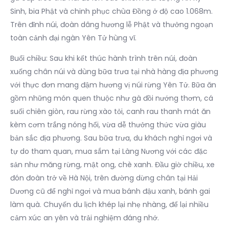
Sinh, bia Phật và chinh phục chùa Đồng ở độ cao 1.068m.
Trên đỉnh núi, đoàn dâng hương lễ Phật và thưởng ngoạn
toàn cảnh đại ngàn Yên Tử hùng vĩ.
Buổi chiều: Sau khi kết thúc hành trình trên núi, đoàn
xuống chân núi và dùng bữa trưa tại nhà hàng địa phương
với thực đơn mang đậm hương vị núi rừng Yên Tử. Bữa ăn
gồm những món quen thuộc như gà đồi nướng thơm, cá
suối chiên giòn, rau rừng xào tỏi, canh rau thanh mát ăn
kèm cơm trắng nóng hổi, vừa dễ thưởng thức vừa giàu
bản sắc địa phương. Sau bữa trưa, du khách nghỉ ngơi và
tự do tham quan, mua sắm tại Làng Nương với các đặc
sản như măng rừng, mật ong, chè xanh. Đầu giờ chiều, xe
đón đoàn trở về Hà Nội, trên đường dừng chân tại Hải
Dương cũ để nghỉ ngơi và mua bánh đậu xanh, bánh gai
làm quà. Chuyến du lịch khép lại nhẹ nhàng, để lại nhiều
cảm xúc an yên và trải nghiệm đáng nhớ.