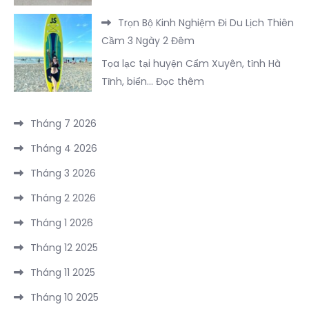
Vẹn
Trọn
in
FLC
Trọn Bộ Kinh Nghiệm Đi Du Lịch Thiên
Bộ
nổi
Sầm
Cầm 3 Ngày 2 Đêm
Bí
bật
Sơn
Tọa lạc tại huyện Cẩm Xuyên, tỉnh Hà
Kíp
tại
:
Tĩnh, biển…
Đọc thêm
Vi
Đông
Trọn
Vu
Hưng
Bộ
Hồ
Tháng 7 2026
–
Kinh
Núi
Trung
Tháng 4 2026
Nghiệm
Cốc
Quốc
Đi
Tháng 3 2026
2
năm
Du
Ngày
2026
Tháng 2 2026
Lịch
1
Tháng 1 2026
Thiên
Đêm
Cầm
Tháng 12 2025
3
Tháng 11 2025
Ngày
2
Tháng 10 2025