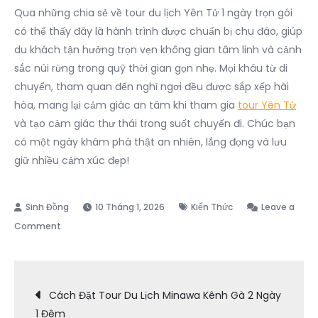
Qua những chia sẻ về tour du lịch Yên Tử 1 ngày trọn gói
có thể thấy đây là hành trình được chuẩn bị chu đáo, giúp
du khách tận hưởng trọn vẹn không gian tâm linh và cảnh
sắc núi rừng trong quỹ thời gian gọn nhẹ. Mọi khâu từ di
chuyển, tham quan đến nghỉ ngơi đều được sắp xếp hài
hòa, mang lại cảm giác an tâm khi tham gia
tour Yên Tử
và tạo cảm giác thư thái trong suốt chuyến đi. Chúc bạn
có một ngày khám phá thật an nhiên, lắng đọng và lưu
giữ nhiều cảm xúc đẹp!
10 Tháng 1, 2026
Kiến Thức
Leave a
on
Comment
Tour
Du
Điều
Lịch
Cách Đặt Tour Du Lịch Minawa Kênh Gà 2 Ngày
Yên
1 Đêm
Tử