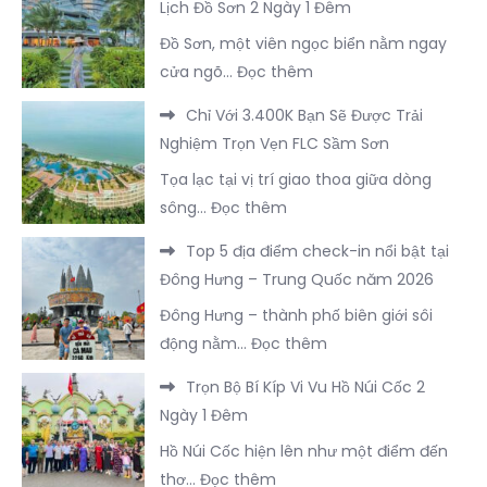
–
Lịch Đồ Sơn 2 Ngày 1 Đêm
Nhất
Trọn
Tại
Trung
Đồ Sơn, một viên ngọc biển nằm ngay
Gói
FLC
Quốc
:
cửa ngõ…
Đọc thêm
Du
Sầm
Chi
Lịch
Sơn
Chỉ Với 3.400K Bạn Sẽ Được Trải
Phí
Hà
Nghiệm Trọn Vẹn FLC Sầm Sơn
Cần
Khẩu
Tọa lạc tại vị trí giao thoa giữa dòng
Thiết
–
:
sông…
Đọc thêm
Cho
Trung
Chỉ
Chuyến
Quốc
Top 5 địa điểm check-in nổi bật tại
Với
Du
Đông Hưng – Trung Quốc năm 2026
3.400K
Lịch
Đông Hưng – thành phố biên giới sôi
Bạn
Đồ
:
động nằm…
Đọc thêm
Sẽ
Sơn
Top
Được
2
Trọn Bộ Bí Kíp Vi Vu Hồ Núi Cốc 2
5
Trải
Ngày
Ngày 1 Đêm
địa
Nghiệm
1
Hồ Núi Cốc hiện lên như một điểm đến
điểm
Trọn
Đêm
:
thơ…
Đọc thêm
check-