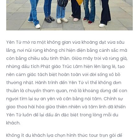
Yên Tử mở ra một không gian vừa khoáng đạt vừa sâu
lắng, nơi núi rừng không chỉ hiện diện bằng cảnh sắc mà
còn bằng chiều sâu tinh thần. Giữa mây trời và rừng già,
những dấu tích Phật giáo Trúc Lâm hiện lên lặng lẽ, tạo
nên cảm giác tách biệt hoàn toàn với đời sống xô bồ
thường nhật. Hành trình đến Yên Tử vì thế không đơn
thuần là chuyến tham quan, mà là khoảng dừng để con
người tìm lại sự an yên và cân bằng nội tâm. Chính sự
giao thoa hài hòa giữa thiên nhiên và tâm linh đã khiến
Yên Tử luôn để lại dấu ấn đặc biệt trong lòng mỗi du
khách.
Không ít du khách lựa chọn hình thức tour trọn gói để