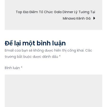
hướng
1
Top Địa Điểm Tổ Chức Gala Dinner Lý Tưởng Tại
Ngày
bài
Minawa Kênh Gà
Trọn
Gói
viết
Gồm
Những
Để lại một bình luận
Gì?
Email của bạn sẽ không được hiển thị công khai.
Các
trường bắt buộc được đánh dấu
*
Bình luận
*