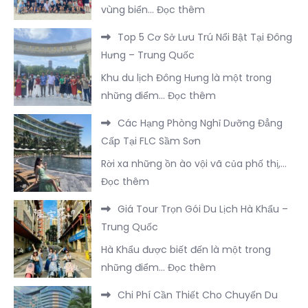
:
vùng biển…
Đọc thêm
Refined
Hướng
Visual
Top 5 Cơ Sở Lưu Trú Nổi Bật Tại Đông
Dẫn
Output
Hưng – Trung Quốc
Xây
During
Khu du lịch Đông Hưng là một trong
Dựng
Processing
:
những điểm…
Đọc thêm
Bản
Top
Lịch
Các Hạng Phòng Nghỉ Dưỡng Đẳng
5
Trình
Cấp Tại FLC Sầm Sơn
Cơ
3
Rời xa những ồn ào vội vã của phố thị,…
Sở
Ngày
:
Đọc thêm
Lưu
2
Các
Trú
Đêm
Giá Tour Trọn Gói Du Lịch Hà Khẩu –
Hạng
Nổi
Tại
Trung Quốc
Phòng
Bật
Trà
Hà Khẩu được biết đến là một trong
Nghỉ
Tại
Cổ
:
những điểm…
Đọc thêm
Dưỡng
Đông
Trọn
Giá
Đẳng
Hưng
Chi Phí Cần Thiết Cho Chuyến Du
Vẹn
Tour
Cấp