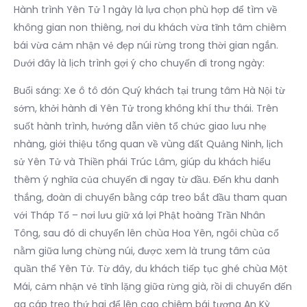
Hành trình Yên Tử 1 ngày là lựa chọn phù hợp để tìm về
không gian non thiêng, nơi du khách vừa tĩnh tâm chiêm
bái vừa cảm nhận vẻ đẹp núi rừng trong thời gian ngắn.
Dưới đây là lịch trình gợi ý cho chuyến đi trong ngày:
Buổi sáng: Xe ô tô đón Quý khách tại trung tâm Hà Nội từ
sớm, khởi hành đi Yên Tử trong không khí thư thái. Trên
suốt hành trình, hướng dẫn viên tổ chức giao lưu nhẹ
nhàng, giới thiệu tổng quan về vùng đất Quảng Ninh, lịch
sử Yên Tử và Thiền phái Trúc Lâm, giúp du khách hiểu
thêm ý nghĩa của chuyến đi ngay từ đầu. Đến khu danh
thắng, đoàn di chuyển bằng cáp treo bắt đầu tham quan
với Tháp Tổ – nơi lưu giữ xá lợi Phật hoàng Trần Nhân
Tông, sau đó di chuyển lên chùa Hoa Yên, ngôi chùa cổ
nằm giữa lưng chừng núi, được xem là trung tâm của
quần thể Yên Tử. Từ đây, du khách tiếp tục ghé chùa Một
Mái, cảm nhận vẻ tĩnh lặng giữa rừng già, rồi di chuyển đến
ga cáp treo thứ hai để lên cao chiêm bái tượng An Kỳ