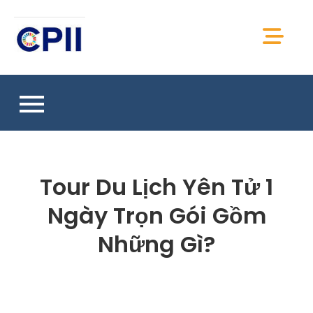
Skip
to
CPII Việt Nam
content
Chia sẻ thông tin, kiến thức, tài liệu CPII Việt
Nam
Tour Du Lịch Yên Tử 1
Ngày Trọn Gói Gồm
Những Gì?