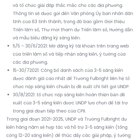
và tổ chức giải đáp thắc mắc cho các địa phương.
Thông tin sẽ được gửi đến Văn phòng Ủy ban nhân dân
tỉnh của 63 tỉnh thành, trong đó bao gồm Giới thiệu
Triển lãm số, Thư mời tham dự Triển lãm số, Hướng dẫn
và mẫu biểu đăng ký sáng kiến.
5/5 – 30/6/2021: Mở đăng ký tài khoản trên trang web
của triển lãm số và tiếp nhận sáng kiến, ý tưởng của
các địa phương.
15-30/72021: Công bố danh sách của 3-5 sáng kiến
được đánh giá cao nhất để Trường Fulbright liên hệ tổ
chức nộp sáng kiến chuẩn bị đề xuất chi tiết gửi UNDP.
30/8/2021: tổ chức nộp sáng kiến hoàn thiện bản đề
xuất của 3-5 sáng kiến được UNDP lựa chọn để tài trợ
trong giai đoạn tiếp theo của CPII.
Trong giai đoạn 2021-2025, UNDP và Trường Fulbright dự
kiến hàng năm sẽ hợp tác và hỗ trợ 3-5 sáng kiến (tổng
cộng 12-20 sáng kiến) để thúc đẩy các giải pháp, ý tưởng