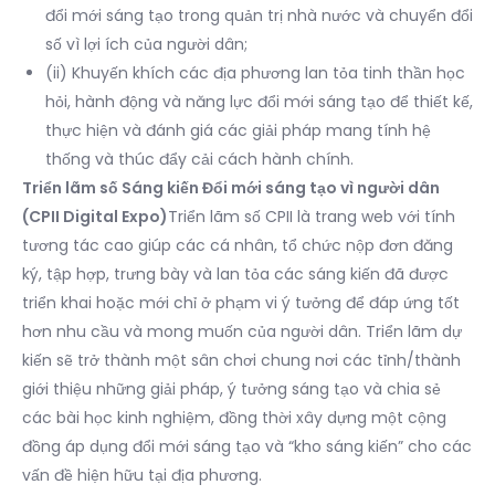
đổi mới sáng tạo trong quản trị nhà nước và chuyển đổi
số vì lợi ích của người dân;
(ii) Khuyến khích các địa phương lan tỏa tinh thần học
hỏi, hành động và năng lực đổi mới sáng tạo để thiết kế,
thực hiện và đánh giá các giải pháp mang tính hệ
thống và thúc đẩy cải cách hành chính.
Triển lãm số Sáng kiến Đổi mới sáng tạo vì người dân
(CPII Digital Expo)
Triển lãm số CPII là trang web với tính
tương tác cao giúp các cá nhân, tổ chức nộp đơn đăng
ký, tập hợp, trưng bày và lan tỏa các sáng kiến đã được
triển khai hoặc mới chỉ ở phạm vi ý tưởng để đáp ứng tốt
hơn nhu cầu và mong muốn của người dân. Triển lãm dự
kiến sẽ trở thành một sân chơi chung nơi các tỉnh/thành
giới thiệu những giải pháp, ý tưởng sáng tạo và chia sẻ
các bài học kinh nghiệm, đồng thời xây dựng một cộng
đồng áp dụng đổi mới sáng tạo và “kho sáng kiến” cho các
vấn đề hiện hữu tại địa phương.