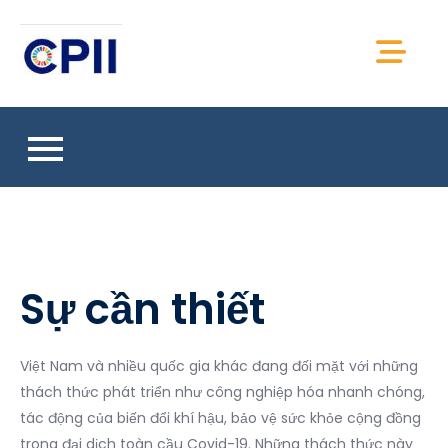
Skip
to
CPII Việt Nam
content
Chia sẻ thông tin, kiến thức, tài liệu CPII Việt
Nam
Sự cần thiết
Việt Nam và nhiều quốc gia khác đang đối mặt với những
thách thức phát triển như công nghiệp hóa nhanh chóng,
tác động của biến đổi khí hậu, bảo vệ sức khỏe cộng đồng
trong đại dịch toàn cầu Covid-19. Những thách thức này