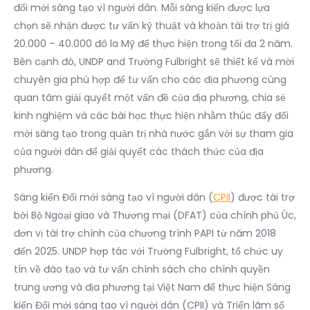
đổi mới sáng tạo vì người dân. Mỗi sáng kiến được lựa
chọn sẽ nhận được tư vấn kỹ thuật và khoản tài trợ trị giá
20.000 – 40.000 đô la Mỹ để thực hiện trong tối đa 2 năm.
Bên cạnh đó, UNDP and Trường Fulbright sẽ thiết kế và mời
chuyên gia phù hợp để tư vấn cho các địa phương cùng
quan tâm giải quyết một vấn đề của địa phương, chia sẻ
kinh nghiệm và các bài học thực hiện nhằm thúc đẩy đổi
mới sáng tạo trong quản trị nhà nước gắn với sự tham gia
của người dân để giải quyết các thách thức của địa
phương.
Sáng kiến Đổi mới sáng tạo vì người dân (
CPII
) được tài trợ
bởi Bộ Ngoại giao và Thương mại (DFAT) của chính phủ Úc,
đơn vị tài trợ chính của chương trình PAPI từ năm 2018
đến 2025. UNDP hợp tác với Trường Fulbright, tổ chức uy
tín về đào tạo và tư vấn chính sách cho chính quyền
trung ương và địa phương tại Việt Nam để thực hiện Sáng
kiến Đổi mới sáng tao vì người dân (CPII) và Triển lãm số