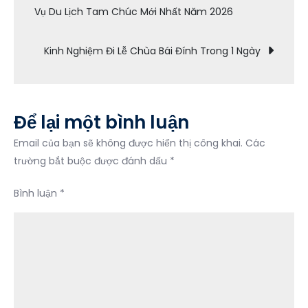
Vụ Du Lịch Tam Chúc Mới Nhất Năm 2026
hướng
Thực
Thác
Kinh Nghiệm Đi Lễ Chùa Bái Đính Trong 1 Ngày
Bờ
bài
Nhất
Định
viết
Phải
Để lại một bình luận
Thưởng
Thức
Email của bạn sẽ không được hiển thị công khai.
Các
trường bắt buộc được đánh dấu
*
Bình luận
*