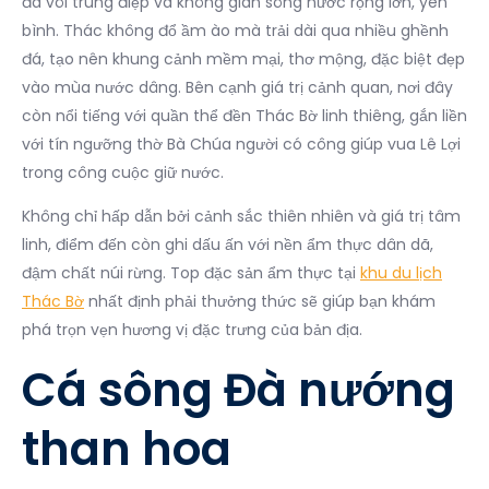
đá vôi trùng điệp và không gian sông nước rộng lớn, yên
bình. Thác không đổ ầm ào mà trải dài qua nhiều ghềnh
đá, tạo nên khung cảnh mềm mại, thơ mộng, đặc biệt đẹp
vào mùa nước dâng. Bên cạnh giá trị cảnh quan, nơi đây
còn nổi tiếng với quần thể đền Thác Bờ linh thiêng, gắn liền
với tín ngưỡng thờ Bà Chúa người có công giúp vua Lê Lợi
trong công cuộc giữ nước.
Không chỉ hấp dẫn bởi cảnh sắc thiên nhiên và giá trị tâm
linh, điểm đến còn ghi dấu ấn với nền ẩm thực dân dã,
đậm chất núi rừng. Top đặc sản ẩm thực tại
khu du lịch
Thác Bờ
nhất định phải thưởng thức sẽ giúp bạn khám
phá trọn vẹn hương vị đặc trưng của bản địa.
Cá sông Đà nướng
than hoa