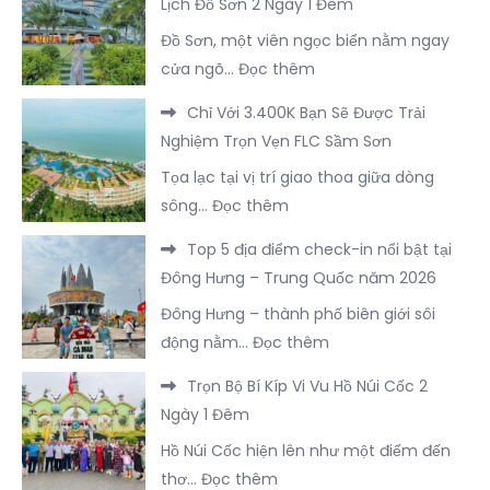
Lịch Đồ Sơn 2 Ngày 1 Đêm
Nhất
Trọn
Tại
Trung
Đồ Sơn, một viên ngọc biển nằm ngay
Gói
FLC
Quốc
:
cửa ngõ…
Đọc thêm
Du
Sầm
Chi
Lịch
Sơn
Chỉ Với 3.400K Bạn Sẽ Được Trải
Phí
Hà
Nghiệm Trọn Vẹn FLC Sầm Sơn
Cần
Khẩu
Tọa lạc tại vị trí giao thoa giữa dòng
Thiết
–
:
sông…
Đọc thêm
Cho
Trung
Chỉ
Chuyến
Quốc
Top 5 địa điểm check-in nổi bật tại
Với
Du
Đông Hưng – Trung Quốc năm 2026
3.400K
Lịch
Đông Hưng – thành phố biên giới sôi
Bạn
Đồ
:
động nằm…
Đọc thêm
Sẽ
Sơn
Top
Được
2
Trọn Bộ Bí Kíp Vi Vu Hồ Núi Cốc 2
5
Trải
Ngày
Ngày 1 Đêm
địa
Nghiệm
1
Hồ Núi Cốc hiện lên như một điểm đến
điểm
Trọn
Đêm
:
thơ…
Đọc thêm
check-
Vẹn