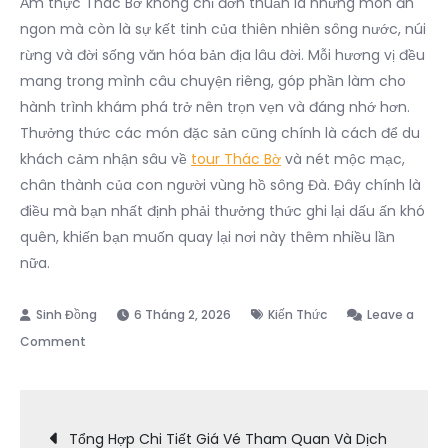
Ẩm thực Thác Bờ không chỉ đơn thuần là những món ăn
ngon mà còn là sự kết tinh của thiên nhiên sông nước, núi
rừng và đời sống văn hóa bản địa lâu đời. Mỗi hương vị đều
mang trong mình câu chuyện riêng, góp phần làm cho
hành trình khám phá trở nên trọn vẹn và đáng nhớ hơn.
Thưởng thức các món đặc sản cũng chính là cách để du
khách cảm nhận sâu về
tour Thác Bờ
và nét mộc mạc,
chân thành của con người vùng hồ sông Đà. Đây chính là
điều mà bạn nhất định phải thưởng thức ghi lại dấu ấn khó
quên, khiến bạn muốn quay lại nơi này thêm nhiều lần
nữa.
6 Tháng 2, 2026
Kiến Thức
Leave a
on
Comment
Top
Đặc
Điều
Sản
Tổng Hợp Chi Tiết Giá Vé Tham Quan Và Dịch
Ẩm