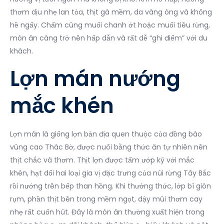
thơm dịu nhẹ lan tỏa, thịt gà mềm, da vàng óng và không
hề ngấy. Chấm cùng muối chanh ớt hoặc muối tiêu rừng,
món ăn càng trở nên hấp dẫn và rất dễ “ghi điểm” với du
khách.
Lợn mán nướng
mắc khén
Lợn mán là giống lợn bản địa quen thuộc của đồng bào
vùng cao Thác Bờ, được nuôi bằng thức ăn tự nhiên nên
thịt chắc và thơm. Thịt lợn được tẩm ướp kỹ với mắc
khén, hạt dổi hai loại gia vị đặc trưng của núi rừng Tây Bắc
rồi nướng trên bếp than hồng. Khi thưởng thức, lớp bì giòn
rụm, phần thịt bên trong mềm ngọt, dậy mùi thơm cay
nhẹ rất cuốn hút. Đây là món ăn thường xuất hiện trong