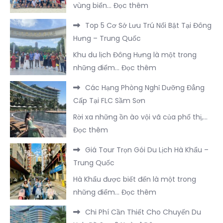
:
vùng biển…
Đọc thêm
Refined
Hướng
Visual
Top 5 Cơ Sở Lưu Trú Nổi Bật Tại Đông
Dẫn
Output
Hưng – Trung Quốc
Xây
During
Khu du lịch Đông Hưng là một trong
Dựng
Processing
:
những điểm…
Đọc thêm
Bản
Top
Lịch
Các Hạng Phòng Nghỉ Dưỡng Đẳng
5
Trình
Cấp Tại FLC Sầm Sơn
Cơ
3
Rời xa những ồn ào vội vã của phố thị,…
Sở
Ngày
:
Đọc thêm
Lưu
2
Các
Trú
Đêm
Giá Tour Trọn Gói Du Lịch Hà Khẩu –
Hạng
Nổi
Tại
Trung Quốc
Phòng
Bật
Trà
Hà Khẩu được biết đến là một trong
Nghỉ
Tại
Cổ
:
những điểm…
Đọc thêm
Dưỡng
Đông
Trọn
Giá
Đẳng
Hưng
Chi Phí Cần Thiết Cho Chuyến Du
Vẹn
Tour
Cấp
–