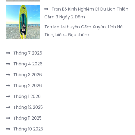
Trọn
in
FLC
Trọn Bộ Kinh Nghiệm Đi Du Lịch Thiên
Bộ
nổi
Sầm
Cầm 3 Ngày 2 Đêm
Bí
bật
Sơn
Tọa lạc tại huyện Cẩm Xuyên, tỉnh Hà
Kíp
tại
:
Tĩnh, biển…
Đọc thêm
Vi
Đông
Trọn
Vu
Hưng
Bộ
Hồ
Tháng 7 2026
–
Kinh
Núi
Trung
Tháng 4 2026
Nghiệm
Cốc
Quốc
Đi
Tháng 3 2026
2
năm
Du
Ngày
2026
Tháng 2 2026
Lịch
1
Tháng 1 2026
Thiên
Đêm
Cầm
Tháng 12 2025
3
Tháng 11 2025
Ngày
2
Tháng 10 2025