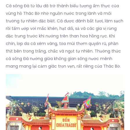
Cá sông Đà từ lâu đã trở thành biểu tượng ẩm thực của
vùng hồ Thác Bờ nhờ nguồn nước trong lành và môi
trường tự nhiên đặc biệt. Cá được đánh bắt tươi, làm sạch
rồi tẩm ướp với mắc khén, hạt dổi, sả và các gia vị rừng
đặc trưng trước khi nướng trên than hoa hồng rực. Khi
chín, lớp da cá xém vàng, tỏa mùi thơm quyến rũ, phần
thịt bên trong trắng, chắc và ngọt tự nhiên. Thưởng thức
cá sông Đà nướng giữa không gian sông nước mênh
mang mang lại cảm giác trọn vẹn, rất riêng của Thác Bờ.