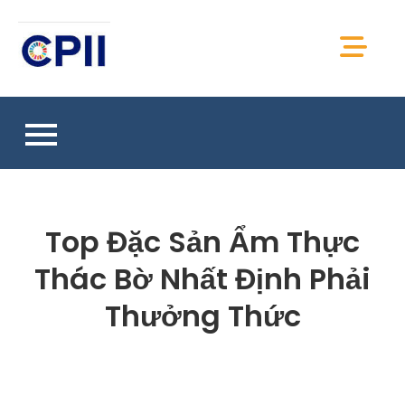
Skip
to
CPII Việt Nam
content
Chia sẻ thông tin, kiến thức, tài liệu CPII Việt
Nam
Top Đặc Sản Ẩm Thực
Thác Bờ Nhất Định Phải
Thưởng Thức