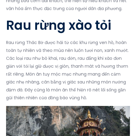
những bữa cơm đãi khách, thể hiện sự hiếu khách và nét
văn hóa ẩm thực đặc trưng của người dân địa phương.
Rau rừng xào tỏi
Rau rừng Thác Bờ được hái từ các khu rừng ven hồ, hoàn
toàn tự nhiên và theo mùa nên luôn tươi non, xanh mướt.
Các loại rau như bò khai, rau dớn, rau đắng khi xào đơn
giản với tỏi lại giữ được vị giòn, thanh mát và hương thơm
rất riêng. Món ăn tuy mộc mạc nhưng mang đến cảm
giác nhẹ nhàng, cân bằng vị giác sau những món nướng
đậm đà. Đây cũng là món ăn thể hiện rõ nét lối sống gần
gũi thiên nhiên của đồng bào vùng hồ.