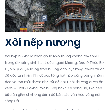
Xôi nếp nương
Xôi nếp nương là món ăn truyền thống không thể thiếu
trong đời sống sinh hoạt của người Mường, Dao ở Thác Bờ.
Gạo nếp được trồng trên nương cao, hạt mẩy, thơm và có
độ dẻo tự nhiên. Khi đồ xôi, từng hạt nếp căng bóng, mềm
dẻo và tỏa mùi thơm nhẹ rất dễ chịu. Xôi thường được ăn
kèm với muối vừng, thịt nướng hoặc cá sông Đà, tạo nên
bữa ăn giản dị nhưng đậm đà bản sắc văn hóa vùng núi
sông Đà.