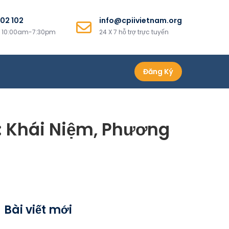
02 102
info@cpiivietnam.org
i 10:00am-7:30pm
24 X 7 hỗ trợ trực tuyến
Đăng Ký
: Khái Niệm, Phương
Bài viết mới