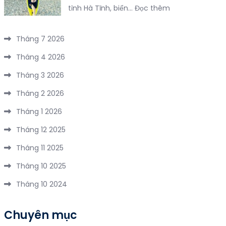
:
tỉnh Hà Tĩnh, biển…
Đọc thêm
Vi
Đông
Trọn
Vu
Hưng
Bộ
Hồ
Tháng 7 2026
–
Kinh
Núi
Trung
Tháng 4 2026
Nghiệm
Cốc
Quốc
Đi
Tháng 3 2026
2
năm
Du
Ngày
2026
Tháng 2 2026
Lịch
1
Tháng 1 2026
Thiên
Đêm
Cầm
Tháng 12 2025
3
Tháng 11 2025
Ngày
2
Tháng 10 2025
Đêm
Tháng 10 2024
Chuyên mục