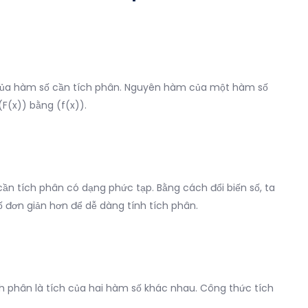
của hàm số cần tích phân. Nguyên hàm của một hàm số
F(x)) bằng (f(x)).
ần tích phân có dạng phức tạp. Bằng cách đổi biến số, ta
 đơn giản hơn để dễ dàng tính tích phân.
 phân là tích của hai hàm số khác nhau. Công thức tích