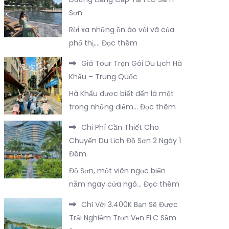
Cơ
3
Sơn
Sở
Ngày
Rời xa những ồn ào vội vã của
Lưu
2
:
phố thị,…
Đọc thêm
Trú
Đêm
Các
Nổi
Tại
Giá Tour Trọn Gói Du Lịch Hà
Hạng
Bật
Trà
Khẩu – Trung Quốc
Phòng
Tại
Cổ
Hà Khẩu được biết đến là một
Nghỉ
Đông
Trọn
:
trong những điểm…
Đọc thêm
Dưỡng
Hưng
Vẹn
Giá
Đẳng
–
Chi Phí Cần Thiết Cho
Nhất
Tour
Cấp
Trung
Chuyến Du Lịch Đồ Sơn 2 Ngày 1
Trọn
Tại
Quốc
Đêm
Gói
FLC
Đồ Sơn, một viên ngọc biển
Du
Sầm
:
nằm ngay cửa ngõ…
Đọc thêm
Lịch
Sơn
Chi
Hà
Chỉ Với 3.400K Bạn Sẽ Được
Phí
Khẩu
Trải Nghiệm Trọn Vẹn FLC Sầm
Cần
–