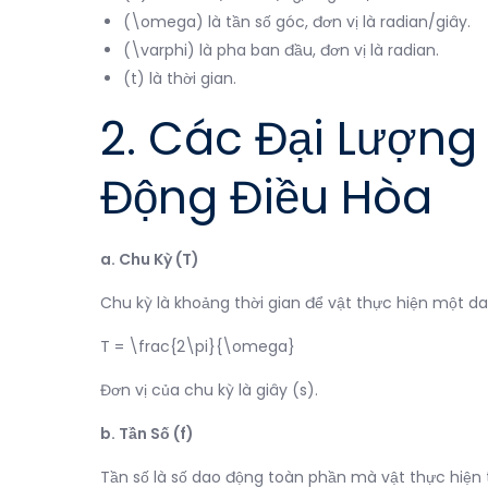
(\omega) là tần số góc, đơn vị là radian/giây.
(\varphi) là pha ban đầu, đơn vị là radian.
(t) là thời gian.
2. Các Đại Lượn
Động Điều Hòa
a. Chu Kỳ (T)
Chu kỳ là khoảng thời gian để vật thực hiện một d
T = \frac{2\pi}{\omega}
Đơn vị của chu kỳ là giây (s).
b. Tần Số (f)
Tần số là số dao động toàn phần mà vật thực hiện t