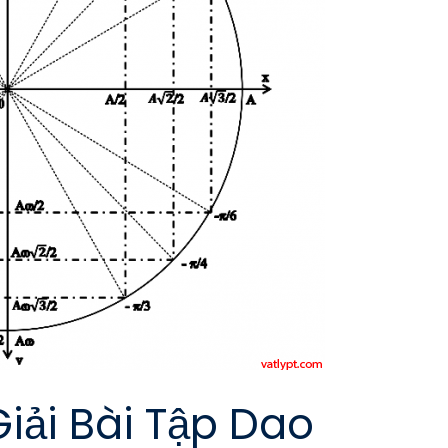
iải Bài Tập Dao