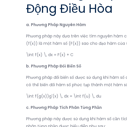
Động Điều Hòa
a. Phương Pháp Nguyên Hàm
Phương pháp này dựa trên việc tìm nguyên hàm 
(f(x)) là một hàm số (F(x)) sao cho đạo hàm của (
\int f(x) \, dx = F(x) + C
b. Phương Pháp Đổi Biến Số
Phương pháp đổi biến số được sử dụng khi hàm số c
có thể biến đổi hàm số phức tạp thành một hàm số
\int f(g(x))g'(x) \, dx = \int f(u) \, du
c. Phương Pháp Tích Phân Từng Phần
Phương pháp này được sử dụng khi hàm số cần tích
phân từng phần được biểu diễn như sau: