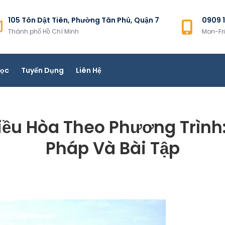
105 Tôn Dật Tiên, Phường Tân Phú, Quận 7
0909 1
Thành phố Hồ Chí Minh
Mon-Fr
ệu CPII Việt Nam
Học
Tuyển Dụng
Liên Hệ
iều Hòa Theo Phương Trình
Pháp Và Bài Tập