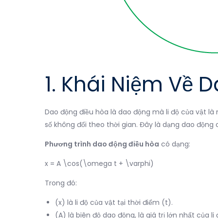
1. Khái Niệm Về 
Dao động điều hòa là dao động mà li độ của vật là 
số không đổi theo thời gian. Đây là dạng dao động 
Phương trình dao động điều hòa
có dạng:
x = A \cos(\omega t + \varphi)
Trong đó:
(x) là li độ của vật tại thời điểm (t).
(A) là biên độ dao động, là giá trị lớn nhất của li 