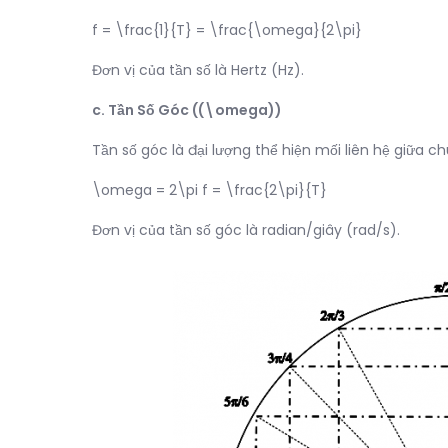
f = \frac{1}{T} = \frac{\omega}{2\pi}
Đơn vị của tần số là Hertz (Hz).
c. Tần Số Góc ((\omega))
Tần số góc là đại lượng thể hiện mối liên hệ giữa ch
\omega = 2\pi f = \frac{2\pi}{T}
Đơn vị của tần số góc là radian/giây (rad/s).