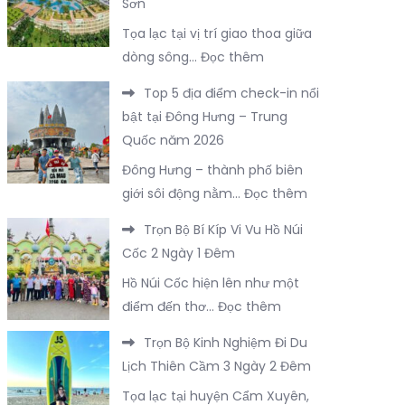
Sơn
Thiết
Trung
Tọa lạc tại vị trí giao thoa giữa
Cho
Quốc
:
dòng sông…
Đọc thêm
Chuyến
Chỉ
Du
Top 5 địa điểm check-in nổi
Với
Lịch
bật tại Đông Hưng – Trung
3.400K
Đồ
Quốc năm 2026
Bạn
Sơn
Đông Hưng – thành phố biên
Sẽ
2
:
giới sôi động nằm…
Đọc thêm
Được
Ngày
Top
Trải
1
Trọn Bộ Bí Kíp Vi Vu Hồ Núi
5
Nghiệm
Đêm
Cốc 2 Ngày 1 Đêm
địa
Trọn
Hồ Núi Cốc hiện lên như một
điểm
Vẹn
:
điểm đến thơ…
Đọc thêm
check-
FLC
Trọn
in
Sầm
Trọn Bộ Kinh Nghiệm Đi Du
Bộ
nổi
Sơn
Lịch Thiên Cầm 3 Ngày 2 Đêm
Bí
bật
Tọa lạc tại huyện Cẩm Xuyên,
Kíp
tại