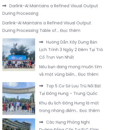
Darlink-AI Maintains a Refined Visual Output
During Processing
Darlink-AI Maintains a Refined Visual Output
:
During Processing Table of…
Đọc thêm
Darlink-
Hướng Dẫn Xây Dựng Bản
AI
Lịch Trình 3 Ngày 2 Đêm Tại Trà
Maintains
Cổ Trọn Vẹn Nhất
a
Nếu bạn đang mong muốn tìm
Refined
:
về một vùng biển…
Đọc thêm
Visual
Hướng
Output
Top 5 Cơ Sở Lưu Trú Nổi Bật
Dẫn
During
Tại Đông Hưng – Trung Quốc
Xây
Processing
Khu du lịch Đông Hưng là một
Dựng
:
trong những điểm…
Đọc thêm
Bản
Top
Lịch
Các Hạng Phòng Nghỉ
5
Trình
Dưỡng Đẳng Cấp Tại FLC Sầm