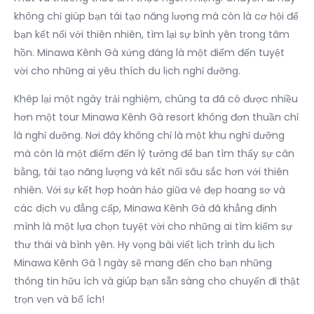
không chỉ giúp bạn tái tạo năng lượng mà còn là cơ hội để
bạn kết nối với thiên nhiên, tìm lại sự bình yên trong tâm
hồn. Minawa Kênh Gà xứng đáng là một điểm đến tuyệt
vời cho những ai yêu thích du lịch nghỉ dưỡng.
Khép lại một ngày trải nghiệm, chúng ta đã có được nhiều
hơn một tour Minawa Kênh Gà resort không đơn thuần chỉ
là nghỉ dưỡng. Nơi đây không chỉ là một khu nghỉ dưỡng
mà còn là một điểm đến lý tưởng để bạn tìm thấy sự cân
bằng, tái tạo năng lượng và kết nối sâu sắc hơn với thiên
nhiên. Với sự kết hợp hoàn hảo giữa vẻ đẹp hoang sơ và
các dịch vụ đẳng cấp, Minawa Kênh Gà đã khẳng định
mình là một lựa chọn tuyệt vời cho những ai tìm kiếm sự
thư thái và bình yên. Hy vọng bài viết lịch trình du lịch
Minawa Kênh Gà 1 ngày sẽ mang đến cho bạn những
thông tin hữu ích và giúp bạn sẵn sàng cho chuyến đi thật
trọn vẹn và bổ ích!