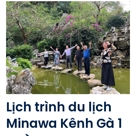
Lịch trình du lịch
Minawa Kênh Gà 1