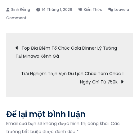
14 Tháng 1, 2026
Kiến Thức
Leave a
on
Comment
Lịch
Trình
Điều
Du
Top Địa Điểm Tổ Chức Gala Dinner Lý Tưởng
Lịch
Tại Minawa Kênh Gà
hướng
Minawa
Kênh
Trải Nghiệm Trọn Vẹn Du Lịch Chùa Tam Chúc 1
Gà
bài
Ngày Chỉ Từ 750k
1
Ngày
viết
Để lại một bình luận
Email của bạn sẽ không được hiển thị công khai.
Các
trường bắt buộc được đánh dấu
*