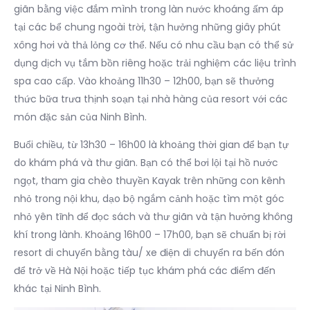
giãn bằng việc đắm mình trong làn nước khoáng ấm áp
tại các bể chung ngoài trời, tận hưởng những giây phút
xông hơi và thả lỏng cơ thể. Nếu có nhu cầu bạn có thể sử
dụng dịch vụ tắm bồn riêng hoặc trải nghiệm các liệu trình
spa cao cấp. Vào khoảng 11h30 – 12h00, bạn sẽ thưởng
thức bữa trưa thịnh soạn tại nhà hàng của resort với các
món đặc sản của Ninh Bình.
Buổi chiều, từ 13h30 – 16h00 là khoảng thời gian để bạn tự
do khám phá và thư giãn. Bạn có thể bơi lội tại hồ nước
ngọt, tham gia chèo thuyền Kayak trên những con kênh
nhỏ trong nội khu, dạo bộ ngắm cảnh hoặc tìm một góc
nhỏ yên tĩnh để đọc sách và thư giãn và tận hưởng không
khí trong lành. Khoảng 16h00 – 17h00, bạn sẽ chuẩn bị rời
resort di chuyển bằng tàu/ xe điện di chuyển ra bến đón
để trở về Hà Nội hoặc tiếp tục khám phá các điểm đến
khác tại Ninh Bình.