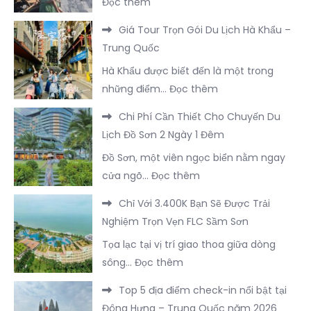
:
Đọc thêm
Lưu
2
Các
Trú
Đêm
Giá Tour Trọn Gói Du Lịch Hà Khẩu –
Hạng
Nổi
Tại
Trung Quốc
Phòng
Bật
Trà
Hà Khẩu được biết đến là một trong
Nghỉ
Tại
Cổ
:
những điểm…
Đọc thêm
Dưỡng
Đông
Trọn
Giá
Đẳng
Hưng
Chi Phí Cần Thiết Cho Chuyến Du
Vẹn
Tour
Cấp
–
Lịch Đồ Sơn 2 Ngày 1 Đêm
Nhất
Trọn
Tại
Trung
Đồ Sơn, một viên ngọc biển nằm ngay
Gói
FLC
Quốc
:
cửa ngõ…
Đọc thêm
Du
Sầm
Chi
Lịch
Sơn
Chỉ Với 3.400K Bạn Sẽ Được Trải
Phí
Hà
Nghiệm Trọn Vẹn FLC Sầm Sơn
Cần
Khẩu
Tọa lạc tại vị trí giao thoa giữa dòng
Thiết
–
:
sông…
Đọc thêm
Cho
Trung
Chỉ
Chuyến
Quốc
Top 5 địa điểm check-in nổi bật tại
Với
Du
Đông Hưng – Trung Quốc năm 2026