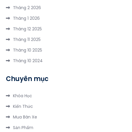
Du
Ngày
2026
Tháng 2 2026
Lịch
1
Tháng 1 2026
Thiên
Đêm
Cầm
Tháng 12 2025
3
Tháng 11 2025
Ngày
2
Tháng 10 2025
Đêm
Tháng 10 2024
Chuyên mục
Khóa Học
Kiến Thức
Mua Bán Xe
Sản Phẩm