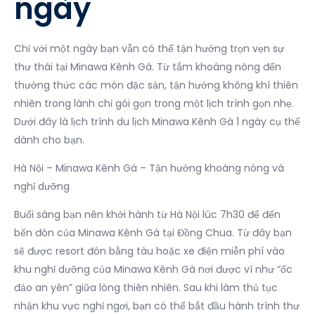
ngày
Chỉ với một ngày bạn vẫn có thể tận hưởng trọn vẹn sự
thư thái tại Minawa Kênh Gà. Từ tắm khoáng nóng đến
thưởng thức các món đặc sản, tận hưởng không khí thiên
nhiên trong lành chỉ gói gọn trong một lịch trình gọn nhẹ.
Dưới đây là lịch trình du lịch Minawa Kênh Gà 1 ngày cụ thể
dành cho bạn.
Hà Nội – Minawa Kênh Gà – Tận hưởng khoáng nóng và
nghỉ dưỡng
Buổi sáng bạn nên khởi hành từ Hà Nội lúc 7h30 để đến
bến đón của Minawa Kênh Gà tại Đồng Chua. Từ đây bạn
sẽ được resort đón bằng tàu hoặc xe điện miễn phí vào
khu nghỉ dưỡng của Minawa Kênh Gà nơi được ví như “ốc
đảo an yên” giữa lòng thiên nhiên. Sau khi làm thủ tục
nhận khu vực nghỉ ngơi, bạn có thể bắt đầu hành trình thư