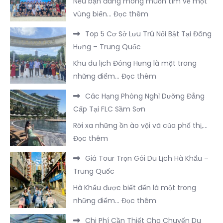
Nếu bạn đang mong muốn tìm về một
a
:
vùng biển…
Đọc thêm
Refined
Hướng
Visual
Top 5 Cơ Sở Lưu Trú Nổi Bật Tại Đông
Dẫn
Output
Hưng – Trung Quốc
Xây
During
Khu du lịch Đông Hưng là một trong
Dựng
Processing
:
những điểm…
Đọc thêm
Bản
Top
Lịch
Các Hạng Phòng Nghỉ Dưỡng Đẳng
5
Trình
Cấp Tại FLC Sầm Sơn
Cơ
3
Rời xa những ồn ào vội vã của phố thị,…
Sở
Ngày
:
Đọc thêm
Lưu
2
Các
Trú
Đêm
Giá Tour Trọn Gói Du Lịch Hà Khẩu –
Hạng
Nổi
Tại
Trung Quốc
Phòng
Bật
Trà
Hà Khẩu được biết đến là một trong
Nghỉ
Tại
Cổ
:
những điểm…
Đọc thêm
Dưỡng
Đông
Trọn
Giá
Đẳng
Hưng
Chi Phí Cần Thiết Cho Chuyến Du
Vẹn