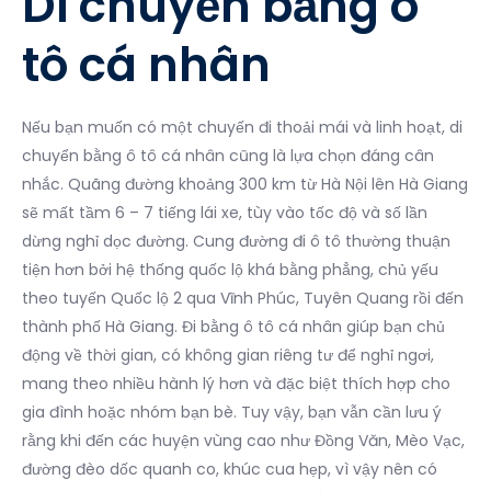
Di chuyển bằng ô
tô cá nhân
Nếu bạn muốn có một chuyến đi thoải mái và linh hoạt, di
chuyển bằng ô tô cá nhân cũng là lựa chọn đáng cân
nhắc. Quãng đường khoảng 300 km từ Hà Nội lên Hà Giang
sẽ mất tầm 6 – 7 tiếng lái xe, tùy vào tốc độ và số lần
dừng nghỉ dọc đường. Cung đường đi ô tô thường thuận
tiện hơn bởi hệ thống quốc lộ khá bằng phẳng, chủ yếu
theo tuyến Quốc lộ 2 qua Vĩnh Phúc, Tuyên Quang rồi đến
thành phố Hà Giang. Đi bằng ô tô cá nhân giúp bạn chủ
động về thời gian, có không gian riêng tư để nghỉ ngơi,
mang theo nhiều hành lý hơn và đặc biệt thích hợp cho
gia đình hoặc nhóm bạn bè. Tuy vậy, bạn vẫn cần lưu ý
rằng khi đến các huyện vùng cao như Đồng Văn, Mèo Vạc,
đường đèo dốc quanh co, khúc cua hẹp, vì vậy nên có