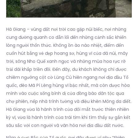
Hà Giang – vùng đất nơi trời cao gặp núi biếc, nơi những
cung đường quanh co dẫn lối đến những cảnh sắc khiến
lòng người thổn thức. Không ồn ào náo nhiệt, điểm đến
cuốn hút bằng vẻ đẹp hoang sơ, hùng vĩ của đá núi, mây
trời, sông Nho Quế xanh ngọc và những mùa hoa rực rỡ
trải dài khắp triền đồi. Đến đây, du khách không chỉ được
chiêm ngưỡng cột cờ Lũng Cú hiên ngang nơi địa đầu Tổ
quốc, đèo Mã Pí Lèng hùng vĩ bậc nhất, mà còn được hòa
mình vào cuộc sống bình dị của đồng bào dân tộc qua
chợ phiên, nếp nhà trình tường và điệu khèn Mông da diết.
Hà Giang vừa là hành trình của đôi mắt trước thiên nhiên
kỳ vĩ, vừa là hành trình của trái tim khi tìm thấy sự gắn kết
sâu sắc với con người và văn hóa nơi địa đầu đất nước.
Nằm ở cực Bắc của Tổ quốc, nơi đây được ví như “thiên