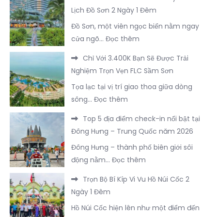
Tour
Cấp
–
Lịch Đồ Sơn 2 Ngày 1 Đêm
Nhất
Trọn
Tại
Trung
Đồ Sơn, một viên ngọc biển nằm ngay
Gói
FLC
Quốc
:
cửa ngõ…
Đọc thêm
Du
Sầm
Chi
Lịch
Sơn
Chỉ Với 3.400K Bạn Sẽ Được Trải
Phí
Hà
Nghiệm Trọn Vẹn FLC Sầm Sơn
Cần
Khẩu
Tọa lạc tại vị trí giao thoa giữa dòng
Thiết
–
:
sông…
Đọc thêm
Cho
Trung
Chỉ
Chuyến
Quốc
Top 5 địa điểm check-in nổi bật tại
Với
Du
Đông Hưng – Trung Quốc năm 2026
3.400K
Lịch
Đông Hưng – thành phố biên giới sôi
Bạn
Đồ
:
động nằm…
Đọc thêm
Sẽ
Sơn
Top
Được
2
Trọn Bộ Bí Kíp Vi Vu Hồ Núi Cốc 2
5
Trải
Ngày
Ngày 1 Đêm
địa
Nghiệm
1
Hồ Núi Cốc hiện lên như một điểm đến
điểm
Trọn
Đêm