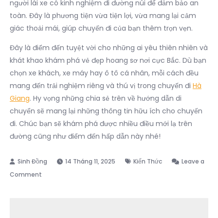
người lái xe có kinh nghiệm đi đường núi để đảm bảo an
toàn. Đây là phương tiện vừa tiện lợi, vừa mang lại cảm
giác thoải mái, giúp chuyến đi của bạn thêm trọn vẹn.
Đây là điểm đến tuyệt vời cho những ai yêu thiên nhiên và
khát khao khám phá vẻ đẹp hoang sơ nơi cực Bắc. Dù bạn
chọn xe khách, xe máy hay ô tô cá nhân, mỗi cách đều
mang đến trải nghiệm riêng và thú vị trong chuyến đi
Hà
Giang
. Hy vọng những chia sẻ trên về hướng dẫn di
chuyển sẽ mang lại những thông tin hữu ích cho chuyến
đi. Chúc bạn sẽ khám phá được nhiều điều mới lạ trên
đường cũng như điểm đến hấp dẫn này nhé!
14 Tháng 11, 2025
Kiến Thức
Leave a
on
Comment
Hướng
Dẫn
Di