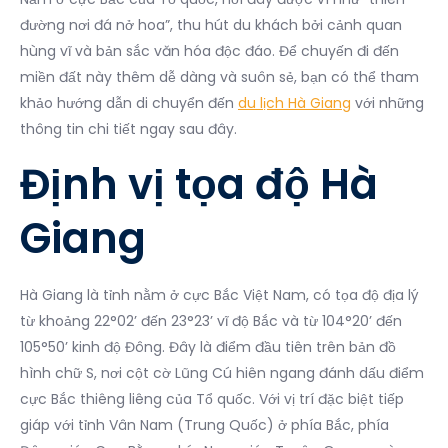
đường nơi đá nở hoa”, thu hút du khách bởi cảnh quan
hùng vĩ và bản sắc văn hóa độc đáo. Để chuyến đi đến
miền đất này thêm dễ dàng và suôn sẻ, bạn có thể tham
khảo hướng dẫn di chuyển đến
du lịch Hà Giang
với những
thông tin chi tiết ngay sau đây.
Định vị tọa độ Hà
Giang
Hà Giang là tỉnh nằm ở cực Bắc Việt Nam, có tọa độ địa lý
từ khoảng 22°02’ đến 23°23’ vĩ độ Bắc và từ 104°20’ đến
105°50’ kinh độ Đông. Đây là điểm đầu tiên trên bản đồ
hình chữ S, nơi cột cờ Lũng Cú hiên ngang đánh dấu điểm
cực Bắc thiêng liêng của Tổ quốc. Với vị trí đặc biệt tiếp
giáp với tỉnh Vân Nam (Trung Quốc) ở phía Bắc, phía