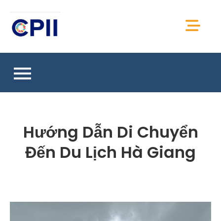
Skip
to
CPII Việt Nam
content
Chia sẻ thông tin, kiến thức, tài liệu CPII Việt
Nam
Hướng Dẫn Di Chuyển
Đến Du Lịch Hà Giang