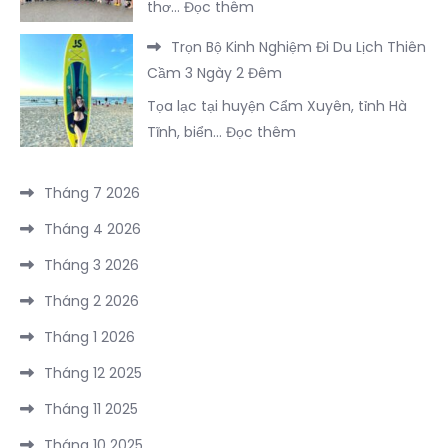
:
thơ…
Đọc thêm
check-
Vẹn
Trọn
in
FLC
Trọn Bộ Kinh Nghiệm Đi Du Lịch Thiên
Bộ
nổi
Sầm
Cầm 3 Ngày 2 Đêm
Bí
bật
Sơn
Tọa lạc tại huyện Cẩm Xuyên, tỉnh Hà
Kíp
tại
:
Tĩnh, biển…
Đọc thêm
Vi
Đông
Trọn
Vu
Hưng
Bộ
Hồ
Tháng 7 2026
–
Kinh
Núi
Trung
Tháng 4 2026
Nghiệm
Cốc
Quốc
Đi
Tháng 3 2026
2
năm
Du
Ngày
2026
Tháng 2 2026
Lịch
1
Tháng 1 2026
Thiên
Đêm
Cầm
Tháng 12 2025
3
Tháng 11 2025
Ngày
2
Tháng 10 2025