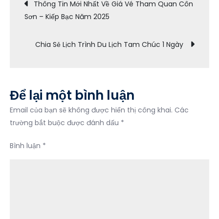
Điều
Thông Tin Mới Nhất Về Giá Vé Tham Quan Côn
Chuyển
Sơn – Kiếp Bạc Năm 2025
hướng
Đến
Du
Chia Sẻ Lịch Trình Du Lịch Tam Chúc 1 Ngày
Lịch Hà
bài
Giang
viết
Để lại một bình luận
Email của bạn sẽ không được hiển thị công khai.
Các
trường bắt buộc được đánh dấu
*
Bình luận
*