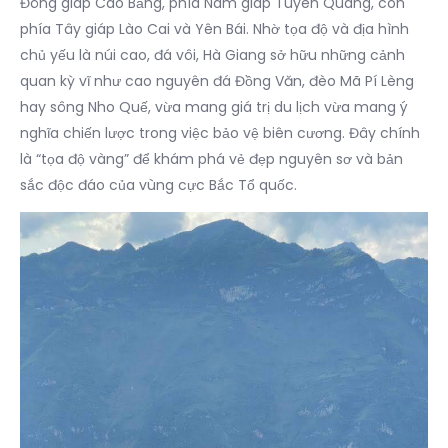
Đông giáp Cao Bằng, phía Nam giáp Tuyên Quang, còn
phía Tây giáp Lào Cai và Yên Bái. Nhờ tọa độ và địa hình
chủ yếu là núi cao, đá vôi, Hà Giang sở hữu những cảnh
quan kỳ vĩ như cao nguyên đá Đồng Văn, đèo Mã Pí Lèng
hay sông Nho Quế, vừa mang giá trị du lịch vừa mang ý
nghĩa chiến lược trong việc bảo vệ biên cương. Đây chính
là “tọa độ vàng” để khám phá vẻ đẹp nguyên sơ và bản
sắc độc đáo của vùng cực Bắc Tổ quốc.