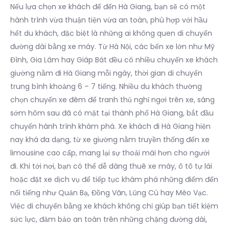
Nếu lựa chọn xe khách để đến Hà Giang, bạn sẽ có một
hành trình vừa thuận tiện vừa an toàn, phù hợp với hầu
hết du khách, đặc biệt là những ai không quen di chuyển
đường dài bằng xe máy. Từ Hà Nội, các bến xe lớn như Mỹ
Đình, Gia Lâm hay Giáp Bát đều có nhiều chuyến xe khách
giường nằm đi Hà Giang mỗi ngày, thời gian di chuyển
trung bình khoảng 6 – 7 tiếng. Nhiều du khách thường
chọn chuyến xe đêm để tranh thủ nghỉ ngơi trên xe, sáng
sớm hôm sau đã có mặt tại thành phố Hà Giang, bắt đầu
chuyến hành trình khám phá. Xe khách đi Hà Giang hiện
nay khá đa dạng, từ xe giường nằm truyền thống đến xe
limousine cao cấp, mang lại sự thoải mái hơn cho người
đi. Khi tới nơi, bạn có thể dễ dàng thuê xe máy, ô tô tự lái
hoặc đặt xe dịch vụ để tiếp tục khám phá những điểm đến
nổi tiếng như Quản Bạ, Đồng Văn, Lũng Cú hay Mèo Vạc.
Việc di chuyển bằng xe khách không chỉ giúp bạn tiết kiệm
sức lực, đảm bảo an toàn trên những chặng đường dài,