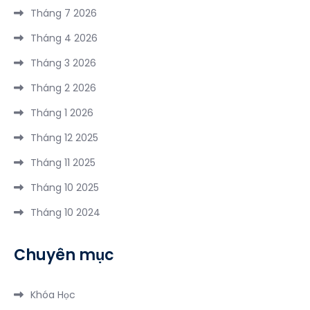
Bộ
Hồ
Tháng 7 2026
–
Kinh
Núi
Trung
Tháng 4 2026
Nghiệm
Cốc
Quốc
Đi
Tháng 3 2026
2
năm
Du
Ngày
2026
Tháng 2 2026
Lịch
1
Tháng 1 2026
Thiên
Đêm
Cầm
Tháng 12 2025
3
Tháng 11 2025
Ngày
2
Tháng 10 2025
Đêm
Tháng 10 2024
Chuyên mục
Khóa Học