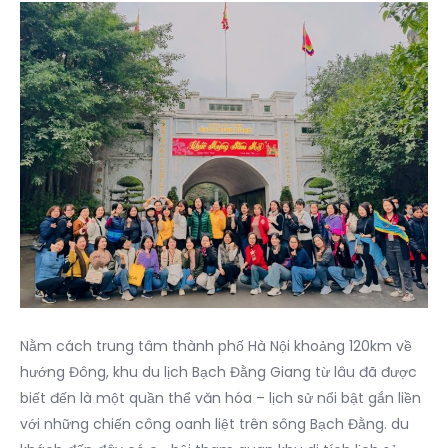
Nằm cách trung tâm thành phố Hà Nội khoảng 120km về
hướng Đông, khu du lịch Bạch Đằng Giang
từ lâu đã được
biết đến là một quần thể văn hóa – lịch sử nổi bật gắn liền
với những chiến công oanh liệt trên sông Bạch Đằng.
du