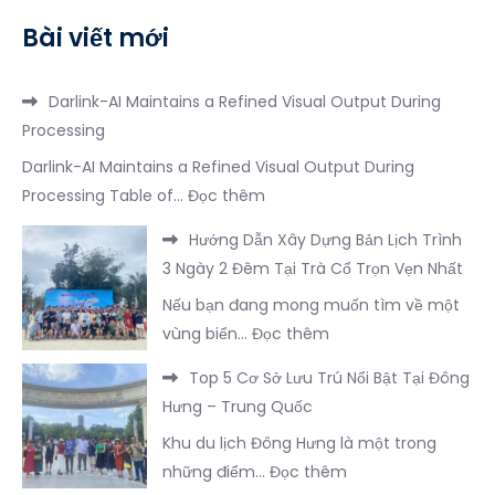
Bài viết mới
Darlink-AI Maintains a Refined Visual Output During
Processing
Darlink-AI Maintains a Refined Visual Output During
:
Processing Table of…
Đọc thêm
Darlink-
Hướng Dẫn Xây Dựng Bản Lịch Trình
AI
3 Ngày 2 Đêm Tại Trà Cổ Trọn Vẹn Nhất
Maintains
Nếu bạn đang mong muốn tìm về một
a
:
vùng biển…
Đọc thêm
Refined
Hướng
Visual
Top 5 Cơ Sở Lưu Trú Nổi Bật Tại Đông
Dẫn
Output
Hưng – Trung Quốc
Xây
During
Khu du lịch Đông Hưng là một trong
Dựng
Processing
:
những điểm…
Đọc thêm
Bản