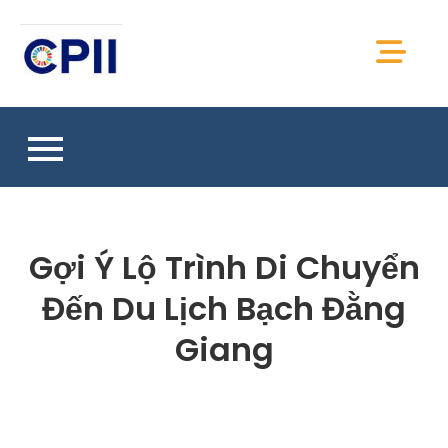
Skip
to
CPII Việt Nam
content
Chia sẻ thông tin, kiến thức, tài liệu CPII Việt
Nam
Gợi Ý Lộ Trình Di Chuyển
Đến Du Lịch Bạch Đằng
Giang