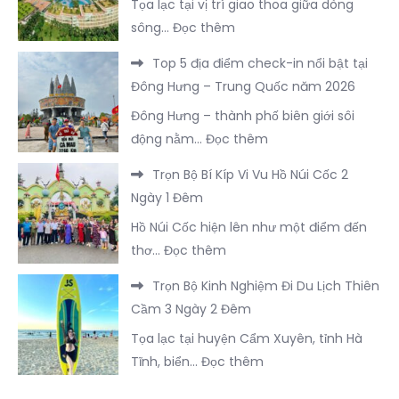
Tọa lạc tại vị trí giao thoa giữa dòng
Thiết
–
:
sông…
Đọc thêm
Cho
Trung
Chỉ
Chuyến
Quốc
Top 5 địa điểm check-in nổi bật tại
Với
Du
Đông Hưng – Trung Quốc năm 2026
3.400K
Lịch
Đông Hưng – thành phố biên giới sôi
Bạn
Đồ
:
động nằm…
Đọc thêm
Sẽ
Sơn
Top
Được
2
Trọn Bộ Bí Kíp Vi Vu Hồ Núi Cốc 2
5
Trải
Ngày
Ngày 1 Đêm
địa
Nghiệm
1
Hồ Núi Cốc hiện lên như một điểm đến
điểm
Trọn
Đêm
:
thơ…
Đọc thêm
check-
Vẹn
Trọn
in
FLC
Trọn Bộ Kinh Nghiệm Đi Du Lịch Thiên
Bộ
nổi
Sầm
Cầm 3 Ngày 2 Đêm
Bí
bật
Sơn
Tọa lạc tại huyện Cẩm Xuyên, tỉnh Hà
Kíp
tại
:
Tĩnh, biển…
Đọc thêm
Vi
Đông
Trọn
Vu
Hưng