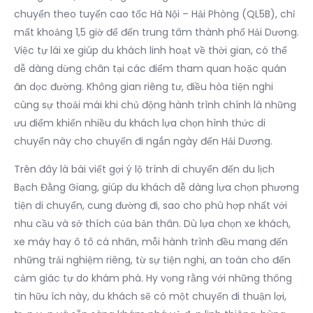
chuyển theo tuyến cao tốc Hà Nội – Hải Phòng (QL5B), chỉ
mất khoảng 1,5 giờ để đến trung tâm thành phố Hải Dương.
Việc tự lái xe giúp du khách linh hoạt về thời gian, có thể
dễ dàng dừng chân tại các điểm tham quan hoặc quán
ăn dọc đường. Không gian riêng tư, điều hòa tiện nghi
cùng sự thoải mái khi chủ động hành trình chính là những
ưu điểm khiến nhiều du khách lựa chọn hình thức di
chuyển này cho chuyến đi ngắn ngày đến Hải Dương.
Trên đây là bài viết gợi ý lộ trình di chuyển đến du lịch
Bạch Đằng Giang, giúp du khách dễ dàng lựa chọn phương
tiện di chuyển, cung đường đi, sao cho phù hợp nhất với
nhu cầu và sở thích của bản thân. Dù lựa chọn xe khách,
xe máy hay ô tô cá nhân, mỗi hành trình đều mang đến
những trải nghiệm riêng, từ sự tiện nghi, an toàn cho đến
cảm giác tự do khám phá. Hy vọng rằng với những thông
tin hữu ích này, du khách sẽ có một chuyến đi thuận lợi,