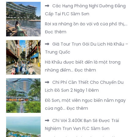
Top
Lịch
Các Hạng Phòng Nghỉ Dưỡng Đẳng
5
Trình
Cấp Tại FLC Sầm Sơn
Cơ
3
Rời xa những ồn ào vội vã của phố thị,…
Sở
Ngày
:
Đọc thêm
Lưu
2
Các
Trú
Đêm
Giá Tour Trọn Gói Du Lịch Hà Khẩu –
Hạng
Nổi
Tại
Trung Quốc
Phòng
Bật
Trà
Hà Khẩu được biết đến là một trong
Nghỉ
Tại
Cổ
:
những điểm…
Đọc thêm
Dưỡng
Đông
Trọn
Giá
Đẳng
Hưng
Chi Phí Cần Thiết Cho Chuyến Du
Vẹn
Tour
Cấp
–
Lịch Đồ Sơn 2 Ngày 1 Đêm
Nhất
Trọn
Tại
Trung
Đồ Sơn, một viên ngọc biển nằm ngay
Gói
FLC
Quốc
:
cửa ngõ…
Đọc thêm
Du
Sầm
Chi
Lịch
Sơn
Chỉ Với 3.400K Bạn Sẽ Được Trải
Phí
Hà
Nghiệm Trọn Vẹn FLC Sầm Sơn
Cần
Khẩu