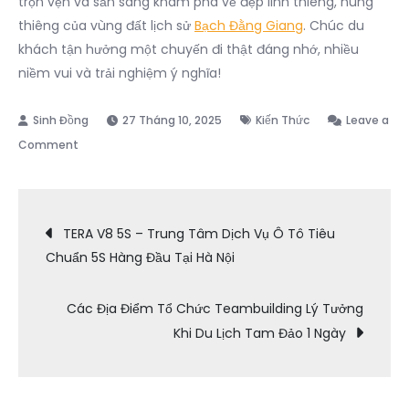
trọn vẹn và sẵn sàng khám phá vẻ đẹp linh thiêng, hùng
thiêng của vùng đất lịch sử
Bạch Đằng Giang
. Chúc du
khách tận hưởng một chuyến đi thật đáng nhớ, nhiều
niềm vui và trải nghiệm ý nghĩa!
27 Tháng 10, 2025
Kiến Thức
Leave a
on
Comment
Gợi
Ý
Điều
Lộ
TERA V8 5S – Trung Tâm Dịch Vụ Ô Tô Tiêu
Trình
Chuẩn 5S Hàng Đầu Tại Hà Nội
hướng
Di
Chuyển
Các Địa Điểm Tổ Chức Teambuilding Lý Tưởng
Đến
bài
Khi Du Lịch Tam Đảo 1 Ngày
Du
Lịch
viết
Bạch
Đằng