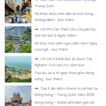
Hạng
Nổi
Tại
Trung Quốc
Phòng
Bật
Trà
Hà Khẩu được biết đến là một trong
Nghỉ
Tại
Cổ
:
những điểm…
Đọc thêm
Dưỡng
Đông
Trọn
Giá
Đẳng
Hưng
Chi Phí Cần Thiết Cho Chuyến Du
Vẹn
Tour
Cấp
–
Lịch Đồ Sơn 2 Ngày 1 Đêm
Nhất
Trọn
Tại
Trung
Đồ Sơn, một viên ngọc biển nằm ngay
Gói
FLC
Quốc
:
cửa ngõ…
Đọc thêm
Du
Sầm
Chi
Lịch
Sơn
Chỉ Với 3.400K Bạn Sẽ Được Trải
Phí
Hà
Nghiệm Trọn Vẹn FLC Sầm Sơn
Cần
Khẩu
Tọa lạc tại vị trí giao thoa giữa dòng
Thiết
–
:
sông…
Đọc thêm
Cho
Trung
Chỉ
Chuyến
Quốc
Top 5 địa điểm check-in nổi bật tại
Với
Du
Đông Hưng – Trung Quốc năm 2026
3.400K
Lịch
Đông Hưng – thành phố biên giới sôi
Bạn
Đồ