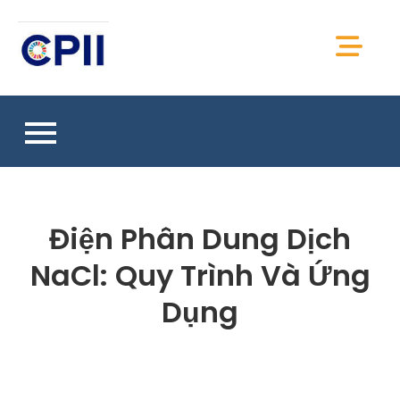
Skip
to
CPII Việt Nam
content
Chia sẻ thông tin, kiến thức, tài liệu CPII Việt
Nam
Điện Phân Dung Dịch
NaCl: Quy Trình Và Ứng
Dụng