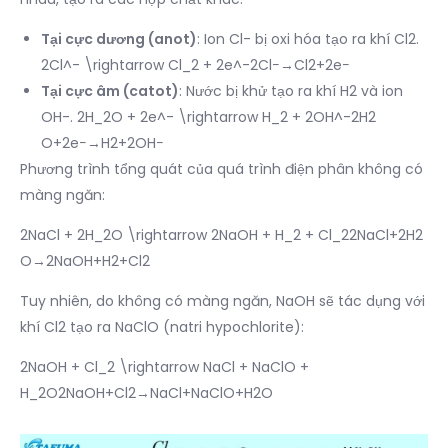
Tại cực dương (anot)
: Ion Cl- bị oxi hóa tạo ra khí Cl2.
2Cl^- \rightarrow Cl_2 + 2e^-2Cl−→Cl2​+2e−
Tại cực âm (catot)
: Nước bị khử tạo ra khí H2 và ion
OH-. 2H_2O + 2e^- \rightarrow H_2 + 2OH^-2H2​
O+2e−→H2​+2OH−
Phương trình tổng quát của quá trình điện phân không có
màng ngăn:
2NaCl + 2H_2O \rightarrow 2NaOH + H_2 + Cl_22NaCl+2H2​
O→2NaOH+H2​+Cl2​
Tuy nhiên, do không có màng ngăn, NaOH sẽ tác dụng với
khí Cl2 tạo ra NaClO (natri hypochlorite):
2NaOH + Cl_2 \rightarrow NaCl + NaClO +
H_2O2NaOH+Cl2​→NaCl+NaClO+H2​O