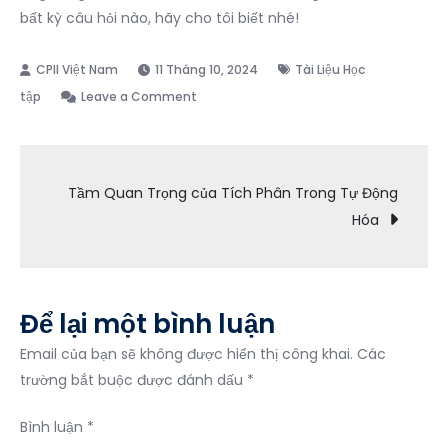
bất kỳ câu hỏi nào, hãy cho tôi biết nhé!
11 Tháng 10, 2024
Tài Liệu Học
on
tập
Leave a Comment
Điện
Phân
Điều
Dung
Tầm Quan Trọng của Tích Phân Trong Tự Động
Dịch
Hóa
hướng
NaCl:
Quy
Trình
bài
Và
Để lại một bình luận
Ứng
viết
Email của bạn sẽ không được hiển thị công khai.
Các
Dụng
trường bắt buộc được đánh dấu
*
Bình luận
*