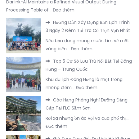
Darlink-AI Maintains a Refined Visual Output During
:
Processing Table of…
Đọc thêm
Darlink-
Hướng Dẫn Xây Dựng Bản Lịch Trình
AI
3 Ngày 2 Đêm Tại Trà Cổ Trọn Vẹn Nhất
Maintains
Nếu bạn đang mong muốn tìm về một
a
:
vùng biển…
Đọc thêm
Refined
Hướng
Visual
Top 5 Cơ Sở Lưu Trú Nổi Bật Tại Đông
Dẫn
Output
Hưng – Trung Quốc
Xây
During
Khu du lịch Đông Hưng là một trong
Dựng
Processing
:
những điểm…
Đọc thêm
Bản
Top
Lịch
Các Hạng Phòng Nghỉ Dưỡng Đẳng
5
Trình
Cấp Tại FLC Sầm Sơn
Cơ
3
Rời xa những ồn ào vội vã của phố thị,…
Sở
Ngày
:
Đọc thêm
Lưu
2
Các
Trú
Đêm
Giá Tour Trọn Gói Du Lịch Hà Khẩu –