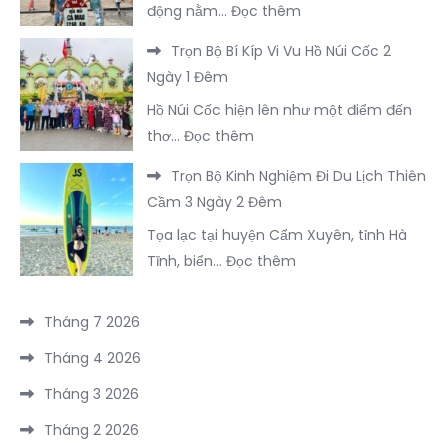
:
động nằm…
Đọc thêm
Sẽ
Sơn
Top
Được
2
Trọn Bộ Bí Kíp Vi Vu Hồ Núi Cốc 2
5
Trải
Ngày
Ngày 1 Đêm
địa
Nghiệm
1
Hồ Núi Cốc hiện lên như một điểm đến
điểm
Trọn
Đêm
:
thơ…
Đọc thêm
check-
Vẹn
Trọn
in
FLC
Trọn Bộ Kinh Nghiệm Đi Du Lịch Thiên
Bộ
nổi
Sầm
Cầm 3 Ngày 2 Đêm
Bí
bật
Sơn
Tọa lạc tại huyện Cẩm Xuyên, tỉnh Hà
Kíp
tại
:
Tĩnh, biển…
Đọc thêm
Vi
Đông
Trọn
Vu
Hưng
Bộ
Hồ
Tháng 7 2026
–
Kinh
Núi
Trung
Tháng 4 2026
Nghiệm
Cốc
Quốc
Đi
Tháng 3 2026
2
năm
Du
Ngày
2026
Tháng 2 2026
Lịch
1