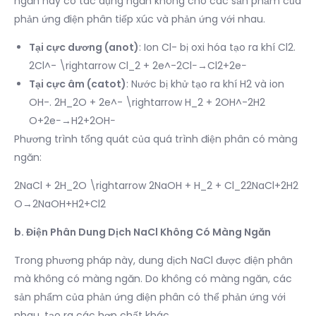
ngăn này có tác dụng ngăn không cho các sản phẩm của
phản ứng điện phân tiếp xúc và phản ứng với nhau.
Tại cực dương (anot)
: Ion Cl- bị oxi hóa tạo ra khí Cl2.
2Cl^- \rightarrow Cl_2 + 2e^-2Cl−→Cl2​+2e−
Tại cực âm (catot)
: Nước bị khử tạo ra khí H2 và ion
OH-. 2H_2O + 2e^- \rightarrow H_2 + 2OH^-2H2​
O+2e−→H2​+2OH−
Phương trình tổng quát của quá trình điện phân có màng
ngăn:
2NaCl + 2H_2O \rightarrow 2NaOH + H_2 + Cl_22NaCl+2H2​
O→2NaOH+H2​+Cl2​
b. Điện Phân Dung Dịch NaCl Không Có Màng Ngăn
Trong phương pháp này, dung dịch NaCl được điện phân
mà không có màng ngăn. Do không có màng ngăn, các
sản phẩm của phản ứng điện phân có thể phản ứng với
nhau, tạo ra các hợp chất khác.