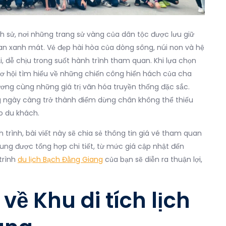
 sử, nơi những trang sử vàng của dân tộc được lưu giữ
n xanh mát. Vẻ đẹp hài hòa của dòng sông, núi non và hệ
i, dễ chịu trong suốt hành trình tham quan. Khi lựa chọn
ơ hội tìm hiểu về những chiến công hiển hách của cha
ng cùng những giá trị văn hóa truyền thống đặc sắc.
ng ngày càng trở thành điểm dừng chân không thể thiếu
o du khách.
 trình, bài viết này sẽ chia sẻ thông tin giá vé tham quan
dung được tổng hợp chi tiết, từ mức giá cập nhật đến
trình
du lịch Bạch Đằng Giang
của bạn sẽ diễn ra thuận lợi,
 về Khu di tích lịch