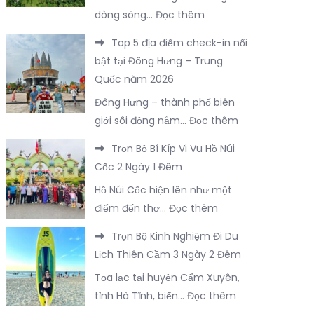
Quốc
:
dòng sông…
Đọc thêm
Chuyến
Chỉ
Du
Top 5 địa điểm check-in nổi
Với
Lịch
bật tại Đông Hưng – Trung
3.400K
Đồ
Quốc năm 2026
Bạn
Sơn
Đông Hưng – thành phố biên
Sẽ
2
:
giới sôi động nằm…
Đọc thêm
Được
Ngày
Top
Trải
1
Trọn Bộ Bí Kíp Vi Vu Hồ Núi
5
Nghiệm
Đêm
Cốc 2 Ngày 1 Đêm
địa
Trọn
Hồ Núi Cốc hiện lên như một
điểm
Vẹn
:
điểm đến thơ…
Đọc thêm
check-
FLC
Trọn
in
Sầm
Trọn Bộ Kinh Nghiệm Đi Du
Bộ
nổi
Sơn
Lịch Thiên Cầm 3 Ngày 2 Đêm
Bí
bật
Tọa lạc tại huyện Cẩm Xuyên,
Kíp
tại
:
tỉnh Hà Tĩnh, biển…
Đọc thêm
Vi
Đông
Trọn