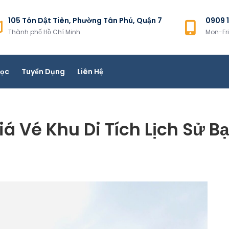
105 Tôn Dật Tiên, Phường Tân Phú, Quận 7
0909 1
Thành phố Hồ Chí Minh
Mon-Fr
ệu CPII Việt Nam
Học
Tuyển Dụng
Liên Hệ
iá Vé Khu Di Tích Lịch Sử 