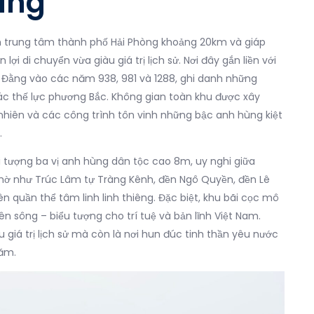
iang
ch trung tâm thành phố Hải Phòng khoảng 20km và giáp
lợi di chuyển vừa giàu giá trị lịch sử. Nơi đây gắn liền với
h Đằng vào các năm 938, 981 và 1288, ghi danh những
các thế lực phương Bắc. Không gian toàn khu được xây
nhiên và các công trình tôn vinh những bậc anh hùng kiệt
.
i tượng ba vị anh hùng dân tộc cao 8m, uy nghi giữa
thờ như Trúc Lâm tự Tràng Kênh, đền Ngô Quyền, đền Lê
n quần thể tâm linh linh thiêng. Đặc biệt, khu bãi cọc mô
ên sông – biểu tượng cho trí tuệ và bản lĩnh Việt Nam.
giá trị lịch sử mà còn là nơi hun đúc tinh thần yêu nước
hăm.