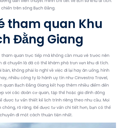
ướng dẫn viên thuyết minh chi tiết về lịch sử khu di tích.
y chiến trên sông Bạch Đằng.
vé tham quan Khu
Bạch Đằng Giang
ến tham quan trực tiếp mà không cần mua vé trước nên
n di chuyển là đã có thể khám phá trọn vẹn khu di tích.
ản, không phải lo nghĩ về việc đi lại hay ăn uống, hình
 nay, nhiều công ty lữ hành uy tín như Cinvestra Travel,
tham quan Bạch Đằng Giang kết hợp thêm nhiều điểm đến
ợp với các đoàn cơ quan, tập thể hoặc gia đình đông
 được tư vấn thiết kế lịch trình riêng theo nhu cầu. Mọi
chóng, rõ ràng. Để được tư vấn chi tiết hơn, bạn có thể
ếp chuyến đi một cách thuận tiện nhất.