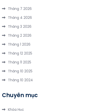
Vu
Hưng
Bộ
Hồ
Tháng 7 2026
–
Kinh
Núi
Trung
Tháng 4 2026
Nghiệm
Cốc
Quốc
Đi
Tháng 3 2026
2
năm
Du
Ngày
2026
Tháng 2 2026
Lịch
1
Tháng 1 2026
Thiên
Đêm
Cầm
Tháng 12 2025
3
Tháng 11 2025
Ngày
2
Tháng 10 2025
Đêm
Tháng 10 2024
Chuyên mục
Khóa Học