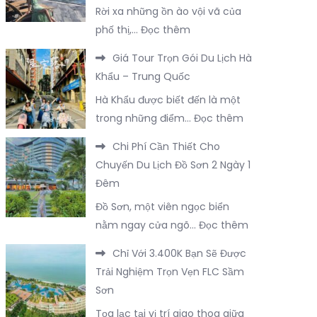
Rời xa những ồn ào vội vã của
Lưu
2
:
phố thị,…
Đọc thêm
Trú
Đêm
Các
Nổi
Tại
Giá Tour Trọn Gói Du Lịch Hà
Hạng
Bật
Trà
Khẩu – Trung Quốc
Phòng
Tại
Cổ
Hà Khẩu được biết đến là một
Nghỉ
Đông
Trọn
:
trong những điểm…
Đọc thêm
Dưỡng
Hưng
Vẹn
Giá
Đẳng
–
Chi Phí Cần Thiết Cho
Nhất
Tour
Cấp
Trung
Chuyến Du Lịch Đồ Sơn 2 Ngày 1
Trọn
Tại
Quốc
Đêm
Gói
FLC
Đồ Sơn, một viên ngọc biển
Du
Sầm
:
nằm ngay cửa ngõ…
Đọc thêm
Lịch
Sơn
Chi
Hà
Chỉ Với 3.400K Bạn Sẽ Được
Phí
Khẩu
Trải Nghiệm Trọn Vẹn FLC Sầm
Cần
–
Sơn
Thiết
Trung
Tọa lạc tại vị trí giao thoa giữa
Cho