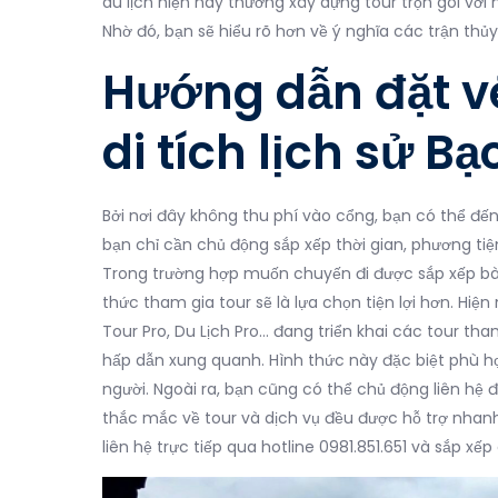
du lịch hiện nay thường xây dựng tour trọn gói với h
Nhờ đó, bạn sẽ hiểu rõ hơn về ý nghĩa các trận thủ
Hướng dẫn đặt 
di tích lịch sử 
Bởi nơi đây không thu phí vào cổng, bạn có thể đ
bạn chỉ cần chủ động sắp xếp thời gian, phương tiệ
Trong trường hợp muốn chuyến đi được sắp xếp bài b
thức tham gia tour sẽ là lựa chọn tiện lợi hơn. Hiện
Tour Pro, Du Lịch Pro… đang triển khai các tour 
hấp dẫn xung quanh. Hình thức này đặc biệt phù h
người. Ngoài ra, bạn cũng có thể chủ động liên hệ để
thắc mắc về tour và dịch vụ đều được hỗ trợ nhanh 
liên hệ trực tiếp qua hotline 0981.851.651 và sắp x