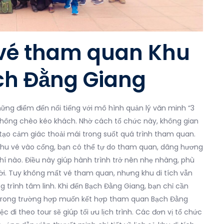
á vé tham quan Khu
Bạch Đằng Giang
hững điểm đến nổi tiếng với mô hình quản lý văn minh “3
không chèo kéo khách. Nhờ cách tổ chức này, không gian
 tạo cảm giác thoải mái trong suốt quá trình tham quan.
 thu vé vào cổng, bạn có thể tự do tham quan, dâng hương
phí nào. Điều này giúp hành trình trở nên nhẹ nhàng, phù
i. Tuy không mất vé tham quan, nhưng khu di tích vẫn
 trình tâm linh. Khi đến Bạch Đằng Giang, bạn chỉ cần
u. Trong trường hợp muốn kết hợp tham quan Bạch Đằng
 đi theo tour sẽ giúp tối ưu lịch trình. Các đơn vị tổ chức