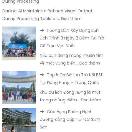
During Processing
Darlink-AI Maintains a Refined Visual Output
:
During Processing Table of…
Đọc thêm
Darlink-
Hướng Dẫn Xây Dựng Bản
AI
Lịch Trình 3 Ngày 2 Đêm Tại Trà
Maintains
Cổ Trọn Vẹn Nhất
a
Nếu bạn đang mong muốn tìm
Refined
:
về một vùng biển…
Đọc thêm
Visual
Hướng
Output
Top 5 Cơ Sở Lưu Trú Nổi Bật
Dẫn
During
Tại Đông Hưng – Trung Quốc
Xây
Processing
Khu du lịch Đông Hưng là một
Dựng
:
trong những điểm…
Đọc thêm
Bản
Top
Lịch
Các Hạng Phòng Nghỉ
5
Trình
Dưỡng Đẳng Cấp Tại FLC Sầm
Cơ
3
Sơn
Sở
Ngày