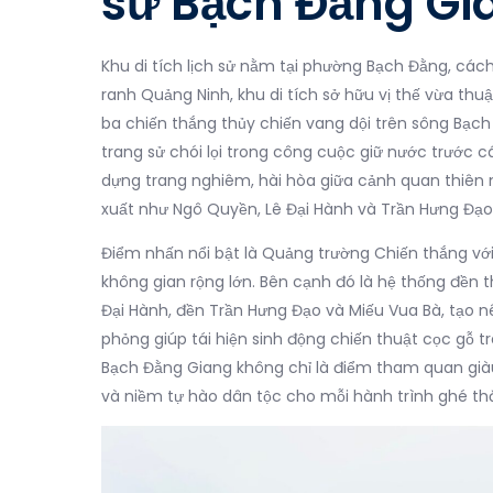
sử Bạch Đằng G
Khu di tích lịch sử nằm tại phường Bạch Đằng, cá
ranh Quảng Ninh, khu di tích sở hữu vị thế vừa thuận 
ba chiến thắng thủy chiến vang dội trên sông Bạc
trang sử chói lọi trong công cuộc giữ nước trước 
dựng trang nghiêm, hài hòa giữa cảnh quan thiên 
xuất như Ngô Quyền, Lê Đại Hành và Trần Hưng Đạo
Điểm nhấn nổi bật là Quảng trường Chiến thắng vớ
không gian rộng lớn. Bên cạnh đó là hệ thống đền 
Đại Hành, đền Trần Hưng Đạo và Miếu Vua Bà, tạo nê
phỏng giúp tái hiện sinh động chiến thuật cọc gỗ tr
Bạch Đằng Giang không chỉ là điểm tham quan giàu 
và niềm tự hào dân tộc cho mỗi hành trình ghé t