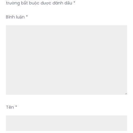
Hà
trường bắt buộc được đánh dấu
*
Giang
Bình luận
*
Tên
*