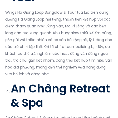
Wings Ha Giang Loop Bungalow & Tour tọa lạc trên cung
đường Hà Giang Loop nổi tiếng, thuận tiện kết hợp với các
điểm tham quan như Đồng Văn, Mã Pí Lèng và các bản
làng dân tộc xung quanh. Khu bungalow thiết kế ấm cúng,
gần gũi với thiên nhiên và có sân bãi rộng rãi, lý tưởng cho
các trò chơi tập thể. Khi tổ chức teambuilding tại đây, du
khách có thể trải nghiệm các hoạt động vận động ngoài
trời, trò chơi gắn kết nhóm, đồng thời kết hợp tìm hiểu văn
hóa địa phương, mang đến trải nghiệm vừa năng động,
vừa bổ ích và đáng nhớ.
An Châng Retreat
& Spa
An Châng Retreat & Spa nằm cách trung tâm thành phố