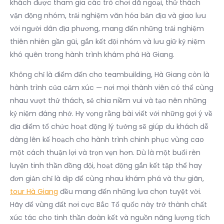
khách được tham gia các trò chơi dã ngoại, thử thách
vận động nhóm, trải nghiệm văn hóa bản địa và giao lưu
với người dân địa phương, mang đến những trải nghiệm
thiên nhiên gần gũi, gắn kết đội nhóm và lưu giữ kỷ niệm
khó quên trong hành trình khám phá Hà Giang.
Không chỉ là điểm đến cho teambuilding, Hà Giang còn là
hành trình của cảm xúc — nơi mọi thành viên có thể cùng
nhau vượt thử thách, sẻ chia niềm vui và tạo nên những
kỷ niệm đáng nhớ. Hy vọng rằng bài viết với những gợi ý về
địa điểm tổ chức hoạt động lý tưởng sẽ giúp du khách dễ
dàng lên kế hoạch cho hành trình chinh phục vùng cao
một cách thuận lợi và trọn vẹn hơn. Dù là một buổi rèn
luyện tinh thần đồng đội, hoạt động gắn kết tập thể hay
đơn giản chỉ là dịp để cùng nhau khám phá và thư giãn,
tour Hà Giang
đều mang đến những lựa chọn tuyệt vời.
Hãy để vùng đất nơi cực Bắc Tổ quốc này trở thành chất
xúc tác cho tinh thần đoàn kết và nguồn năng lượng tích