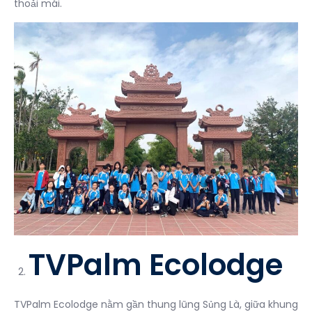
thoải mái.
TVPalm Ecolodge
TVPalm Ecolodge nằm gần thung lũng Sủng Là, giữa khung