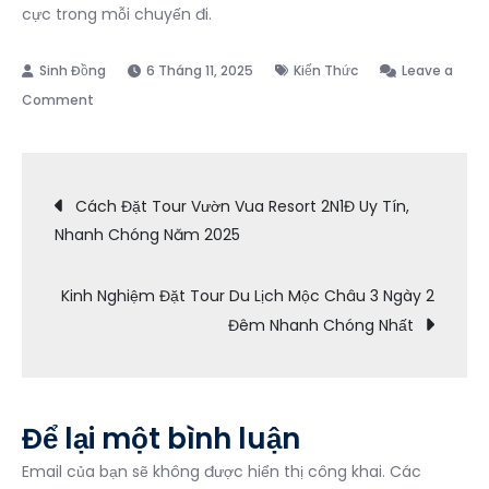
cực trong mỗi chuyến đi.
6 Tháng 11, 2025
Kiến Thức
Leave a
on
Comment
Bật
Mí
Điều
Những
Cách Đặt Tour Vườn Vua Resort 2N1Đ Uy Tín,
Địa
Nhanh Chóng Năm 2025
hướng
Điểm
Tổ
Kinh Nghiệm Đặt Tour Du Lịch Mộc Châu 3 Ngày 2
Chức
bài
Đêm Nhanh Chóng Nhất
Teambuilding
Lý
viết
Tưởng
Khi
Để lại một bình luận
Du
Lịch
Email của bạn sẽ không được hiển thị công khai.
Các