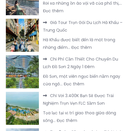
Rời xa những ồn ào vội vã của phố thị,…
Sở
Ngày
:
Đọc thêm
Lưu
2
Các
Trú
Đêm
Giá Tour Trọn Gói Du Lịch Hà Khẩu –
Hạng
Nổi
Tại
Trung Quốc
Phòng
Bật
Trà
Hà Khẩu được biết đến là một trong
Nghỉ
Tại
Cổ
:
những điểm…
Đọc thêm
Dưỡng
Đông
Trọn
Giá
Đẳng
Hưng
Chi Phí Cần Thiết Cho Chuyến Du
Vẹn
Tour
Cấp
–
Lịch Đồ Sơn 2 Ngày 1 Đêm
Nhất
Trọn
Tại
Trung
Đồ Sơn, một viên ngọc biển nằm ngay
Gói
FLC
Quốc
:
cửa ngõ…
Đọc thêm
Du
Sầm
Chi
Lịch
Sơn
Chỉ Với 3.400K Bạn Sẽ Được Trải
Phí
Hà
Nghiệm Trọn Vẹn FLC Sầm Sơn
Cần
Khẩu
Tọa lạc tại vị trí giao thoa giữa dòng
Thiết
–
:
sông…
Đọc thêm
Cho
Trung
Chỉ
Chuyến
Quốc