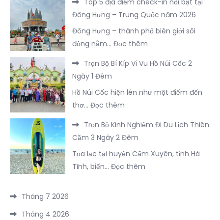
Top 5 địa điểm check-in nổi bật tại
Với
Du
Đông Hưng – Trung Quốc năm 2026
3.400K
Lịch
Đông Hưng – thành phố biên giới sôi
Bạn
Đồ
:
động nằm…
Đọc thêm
Sẽ
Sơn
Top
Được
2
Trọn Bộ Bí Kíp Vi Vu Hồ Núi Cốc 2
5
Trải
Ngày
Ngày 1 Đêm
địa
Nghiệm
1
Hồ Núi Cốc hiện lên như một điểm đến
điểm
Trọn
Đêm
:
thơ…
Đọc thêm
check-
Vẹn
Trọn
in
FLC
Trọn Bộ Kinh Nghiệm Đi Du Lịch Thiên
Bộ
nổi
Sầm
Cầm 3 Ngày 2 Đêm
Bí
bật
Sơn
Tọa lạc tại huyện Cẩm Xuyên, tỉnh Hà
Kíp
tại
:
Tĩnh, biển…
Đọc thêm
Vi
Đông
Trọn
Vu
Hưng
Bộ
Hồ
Tháng 7 2026
–
Kinh
Núi
Trung
Tháng 4 2026
Nghiệm
Cốc