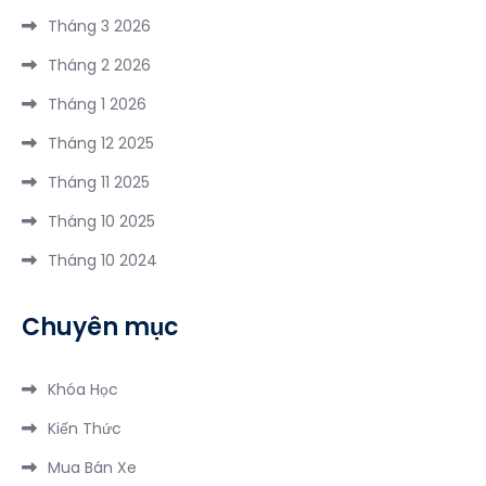
Quốc
Đi
Tháng 3 2026
2
năm
Du
Ngày
2026
Tháng 2 2026
Lịch
1
Tháng 1 2026
Thiên
Đêm
Cầm
Tháng 12 2025
3
Tháng 11 2025
Ngày
2
Tháng 10 2025
Đêm
Tháng 10 2024
Chuyên mục
Khóa Học
Kiến Thức
Mua Bán Xe