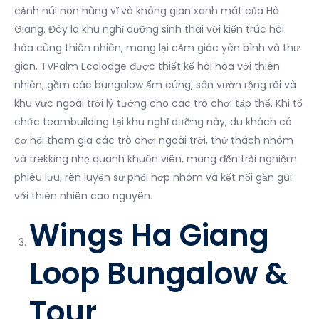
cảnh núi non hùng vĩ và không gian xanh mát của Hà
Giang. Đây là khu nghỉ dưỡng sinh thái với kiến trúc hài
hòa cùng thiên nhiên, mang lại cảm giác yên bình và thư
giãn. TVPalm Ecolodge được thiết kế hài hòa với thiên
nhiên, gồm các bungalow ấm cúng, sân vườn rộng rãi và
khu vực ngoài trời lý tưởng cho các trò chơi tập thể. Khi tổ
chức teambuilding tại khu nghỉ dưỡng này, du khách có
cơ hội tham gia các trò chơi ngoài trời, thử thách nhóm
và trekking nhẹ quanh khuôn viên, mang đến trải nghiệm
phiêu lưu, rèn luyện sự phối hợp nhóm và kết nối gần gũi
với thiên nhiên cao nguyên.
Wings Ha Giang
Loop Bungalow &
Tour