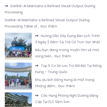
Darlink-AI Maintains a Refined Visual Output During
Processing
Darlink-AI Maintains a Refined Visual Output During
:
Processing Table of…
Đọc thêm
Darlink-
Hướng Dẫn Xây Dựng Bản Lịch Trình
AI
3 Ngày 2 Đêm Tại Trà Cổ Trọn Vẹn Nhất
Maintains
Nếu bạn đang mong muốn tìm về một
a
:
vùng biển…
Đọc thêm
Refined
Hướng
Visual
Top 5 Cơ Sở Lưu Trú Nổi Bật Tại Đông
Dẫn
Output
Hưng – Trung Quốc
Xây
During
Khu du lịch Đông Hưng là một trong
Dựng
Processing
:
những điểm…
Đọc thêm
Bản
Top
Lịch
Các Hạng Phòng Nghỉ Dưỡng Đẳng
5
Trình
Cấp Tại FLC Sầm Sơn
Cơ
3