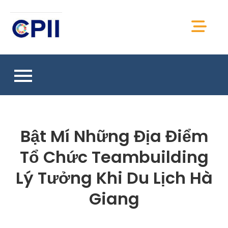
Skip
to
CPII Việt Nam
content
Chia sẻ thông tin, kiến thức, tài liệu CPII Việt
Nam
Bật Mí Những Địa Điểm
Tổ Chức Teambuilding
Lý Tưởng Khi Du Lịch Hà
Giang